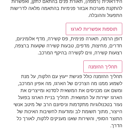
הידראולית (רמפה), תאורת פנים בהתאם לתקן, ואפשרות
להתקנת מערכות אבזור פנימיות בהתאמה מלאה לדרישות
התפעול וההובלה.
תוספות אפשריות לארגז
דופן הרמה, תאורה פנימית, פס קשירה, מדף אלומיניום,
חדרים, מחיצות, מדפים, טבעות קשירה שקועות ברצפה,
רצועות קשירה, ווים לקשירה בהיקף המרכב.
תהליך ההזמנה
תהליך ההזמנה כולל פגישת ייעוץ עם הלקוח, על מנת
לשמוע ממנו מה הצרכים של הארגז, מה אפיון המרכב,
ומשם אנו מכניסים את המשאית לסדנא ומייצרים את
הארגז ישירות על המשאית. תהליך בניית הארגז בפועל
נעזר בטכנולוגיות מתקדמות וניסיונם הרב של מיטב אנשי
הייצור, מתוך תשומת לב ומודעות לחשיבות האיכות של
התוצר הסופי, והשירות שאנו מעניקים ללקוח, לאורך כל
הדרך.